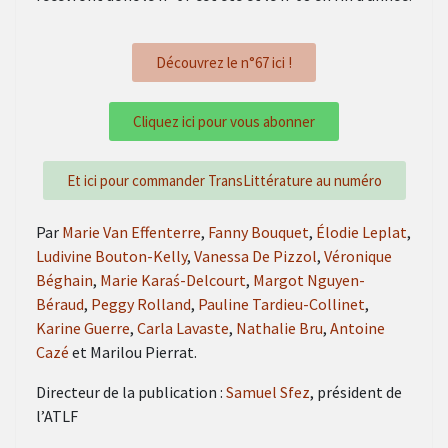
Découvrez le n°67 ici !
Cliquez ici pour vous abonner
Et ici pour commander TransLittérature au numéro
Par
Marie Van Effenterre
,
Fanny Bouquet
,
Élodie Leplat
,
Ludivine Bouton-Kelly
,
Vanessa De Pizzol
,
Véronique
Béghain
,
Marie Karaś-Delcourt
,
Margot Nguyen-
Béraud
,
Peggy Rolland
,
Pauline Tardieu-Collinet
,
Karine Guerre
,
Carla Lavaste
,
Nathalie Bru
,
Antoine
Cazé
et Marilou Pierrat.
Directeur de la publication :
Samuel Sfez
, président de
l’ATLF