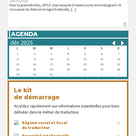
29/07/2026
Pour la première fois, l’ATLF s’est essayée à l’exercice du live Instagram ! A
l’occasion du festival en ligne Festivelly, [...]
AGENDA
L
M
M
J
V
S
D
1
2
3
4
5
6
7
8
9
10
11
12
13
14
15
16
17
18
19
20
21
22
23
24
25
26
27
28
29
30
31
1
2
3
4
Le kit
de démarrage
Accédez rapidement aux informations essentielles pour bien
débuter dans le métier de traducteur.
Régime social et fiscal
du traducteur
Propriété intellectuelle