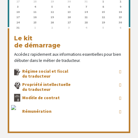
27
28
29
30
31
1
2
3
4
5
6
7
8
9
10
11
12
13
14
15
16
17
18
19
20
21
22
23
24
25
26
27
28
29
30
31
1
2
3
4
5
6
Le kit
de démarrage
Accédez rapidement aux informations essentielles pour bien
débuter dans le métier de traducteur.
Régime social et fiscal
du traducteur
Propriété intellectuelle
du traducteur
Modèle de contrat
Rémunération