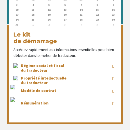
3
4
5
6
7
8
9
10
11
12
13
14
15
16
17
18
19
20
21
22
23
24
25
26
27
28
29
30
31
1
2
3
4
5
6
Le kit
de démarrage
Accédez rapidement aux informations essentielles pour bien
débuter dans le métier de traducteur.
Régime social et fiscal
du traducteur
Propriété intellectuelle
du traducteur
Modèle de contrat
Rémunération