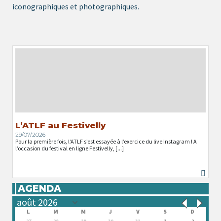
iconographiques et photographiques.
L’ATLF au Festivelly
29/07/2026
Pour la première fois, l’ATLF s’est essayée à l’exercice du live Instagram ! A
l’occasion du festival en ligne Festivelly, [...]
AGENDA
L
M
M
J
V
S
D
27
28
29
30
31
1
2