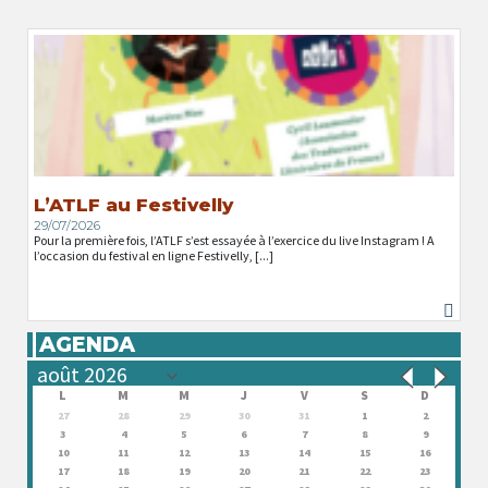
L’ATLF au Festivelly
29/07/2026
Pour la première fois, l’ATLF s’est essayée à l’exercice du live Instagram ! A
l’occasion du festival en ligne Festivelly, [...]
AGENDA
L
M
M
J
V
S
D
27
28
29
30
31
1
2
3
4
5
6
7
8
9
10
11
12
13
14
15
16
17
18
19
20
21
22
23