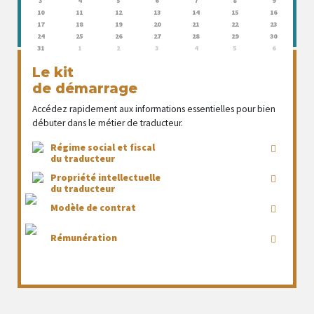
3
4
5
6
7
8
9
10
11
12
13
14
15
16
17
18
19
20
21
22
23
24
25
26
27
28
29
30
31
1
2
3
4
5
6
Le kit
de démarrage
Accédez rapidement aux informations essentielles pour bien
débuter dans le métier de traducteur.
Régime social et fiscal
du traducteur
Propriété intellectuelle
du traducteur
Modèle de contrat
Rémunération