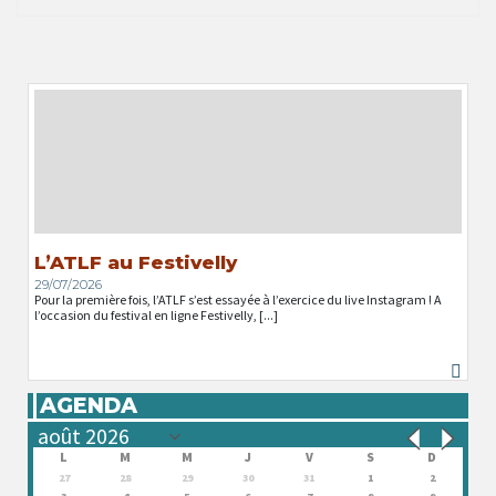
L’ATLF au Festivelly
29/07/2026
Pour la première fois, l’ATLF s’est essayée à l’exercice du live Instagram ! A
l’occasion du festival en ligne Festivelly, [...]
AGENDA
L
M
M
J
V
S
D
27
28
29
30
31
1
2