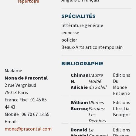
répertoire
SPÉCIALITÉS
littérature générale
jeunesse
policier
Beaux-Arts art contemporain
BIBLIOGRAPHIE
Madame
Chimamanda
L'autre
Editions
Mona de Pracontal
N.
Moitié
Du
2 rue Vergniaud
Adichie
du Soleil
Monde
75013 Paris
Entier/Gal
- prix
France Fixe : 01 45 65
William
Ultimes
Editions
Baudelaire
44 43
Burroughs
Paroles:
Christian
2009
Mobile : 06 70 67 13 55
Les
Bourgois
Derniers
Email :
Journaux
mona@pracontal.com
Donald
Le
Editions
de
Westlake
Couperet
Rivages