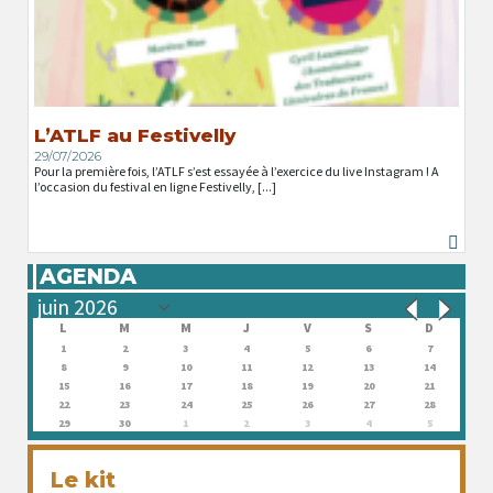
L’ATLF au Festivelly
29/07/2026
Pour la première fois, l’ATLF s’est essayée à l’exercice du live Instagram ! A
l’occasion du festival en ligne Festivelly, [...]
AGENDA
L
M
M
J
V
S
D
1
2
3
4
5
6
7
8
9
10
11
12
13
14
15
16
17
18
19
20
21
22
23
24
25
26
27
28
29
30
1
2
3
4
5
Le kit