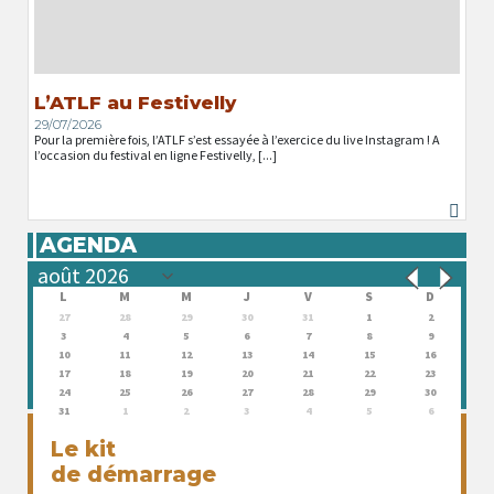
L’ATLF au Festivelly
29/07/2026
Pour la première fois, l’ATLF s’est essayée à l’exercice du live Instagram ! A
l’occasion du festival en ligne Festivelly, [...]
AGENDA
L
M
M
J
V
S
D
27
28
29
30
31
1
2
3
4
5
6
7
8
9
10
11
12
13
14
15
16
17
18
19
20
21
22
23
24
25
26
27
28
29
30
31
1
2
3
4
5
6
Le kit
de démarrage