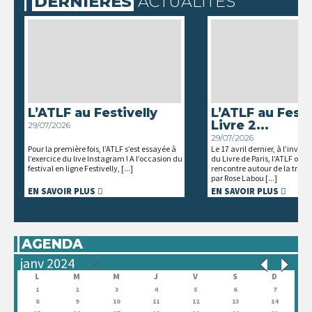
DERNIÈRES
ACTUALITÉS
L’ATLF au Festivelly
L’ATLF au Festi
Livre 2...
29/07/2026
29/07/2026
Pour la première fois, l’ATLF s’est essayée à
Le 17 avril dernier, à l’invita
l’exercice du live Instagram ! A l’occasion du
du Livre de Paris, l’ATLF orga
festival en ligne Festivelly, [...]
rencontre autour de la trad
par Rose Labou [...]
EN SAVOIR PLUS
EN SAVOIR PLUS
AGENDA
L
M
M
J
V
S
D
1
2
3
4
5
6
7
8
9
10
11
12
13
14