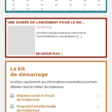
15
16
17
18
19
20
21
22
23
24
25
26
27
28
29
30
31
1
2
3
4
UNE SOIRÉE DE LANCEMENT POUR LE NO...
02/06/2026
Une fois n’est pas coutume, notre revue,
TransLittérature, vous propose u [...]
EN SAVOIR PLUS
Le kit
de démarrage
Accédez rapidement aux informations essentielles pour bien
débuter dans le métier de traducteur.
Régime social et fiscal
du traducteur
Propriété intellectuelle
du traducteur