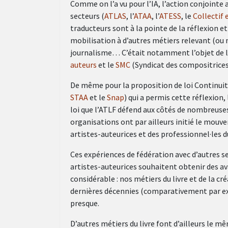
Comme on l’a vu pour l’IA, l’action conjointe 
secteurs (
ATLAS
, l’
ATAA
, l’
ATESS
, le
Collectif 
traducteurs sont à la pointe de la réflexion e
mobilisation à d’autres métiers relevant (ou no
journalisme… C’était notamment l’objet de la
auteurs
et le
SMC
(Syndicat des compositrice
De même pour la proposition de loi Continuité d
STAA
et le
Snap
) qui a permis cette réflexion
loi que l’ATLF défend aux côtés de nombreuse
organisations ont par ailleurs initié le mouv
artistes-auteurices et des professionnel·les d
Ces expériences de fédération avec d’autres s
artistes-auteurices souhaitent obtenir des a
considérable : nos métiers du livre et de la c
dernières décennies (comparativement par exe
presque.
D’autres métiers du livre font d’ailleurs le m