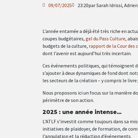
09/07/2025
23:20
par Sarah Idrissi, Adri
L’année entamée a déjà été très riche en actual
coupes budgétaires,
gel du Pass Culture
, aba
budgets de la culture,
rapport de la Cour des
dont l’avenir est aujourd’hui très incertain.
Ces événements politiques, qui témoignent d’u
s’ajouter à deux dynamiques de fond dont notre 
les secteurs de la création – y compris le livr
Nous proposons ici un focus sur la manière don
périmètre de son action.
2025 : une année intense…
L’ATLF s’investit comme toujours dans sa miss
initiatives de plaidoyer, de formation, de com
l’annulation et la réduction d’événements.