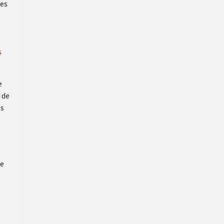
res
s
e
 de
es
ie