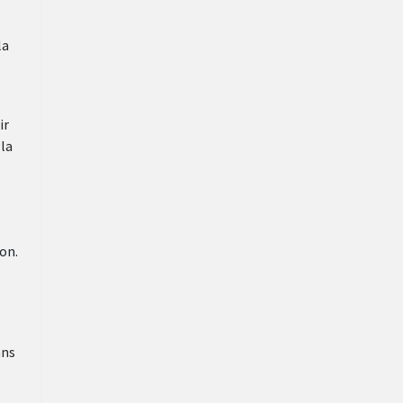
la
ir
 la
on.
ans