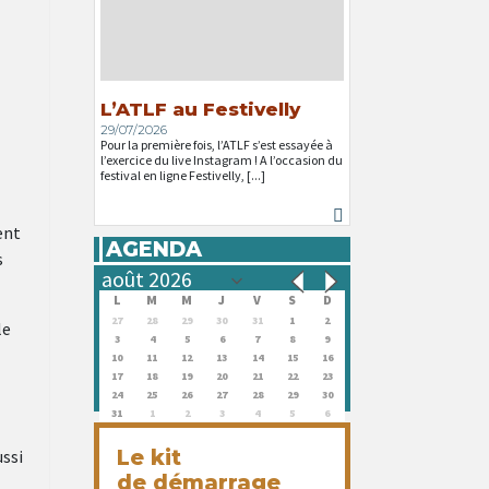
L’ATLF au Festivelly
29/07/2026
Pour la première fois, l’ATLF s’est essayée à
l’exercice du live Instagram ! A l’occasion du
festival en ligne Festivelly, [...]
ent
AGENDA
s
L
M
M
J
V
S
D
27
28
29
30
31
1
2
le
3
4
5
6
7
8
9
10
11
12
13
14
15
16
17
18
19
20
21
22
23
24
25
26
27
28
29
30
31
1
2
3
4
5
6
Le kit
ussi
de démarrage