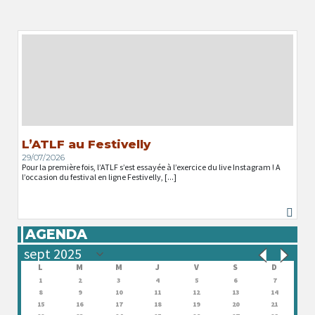
L’ATLF au Festivelly
29/07/2026
Pour la première fois, l’ATLF s’est essayée à l’exercice du live Instagram ! A
l’occasion du festival en ligne Festivelly, [...]
AGENDA
L
M
M
J
V
S
D
1
2
3
4
5
6
7
8
9
10
11
12
13
14
15
16
17
18
19
20
21