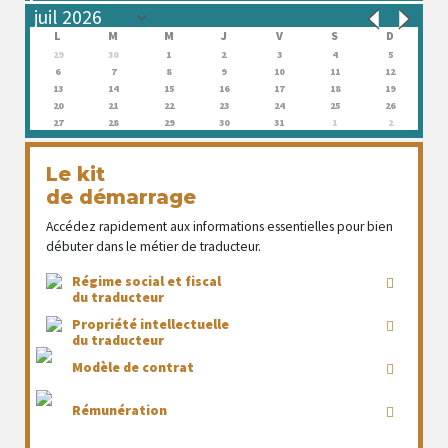
L
M
M
J
V
S
D
29
30
1
2
3
4
5
6
7
8
9
10
11
12
13
14
15
16
17
18
19
20
21
22
23
24
25
26
27
28
29
30
31
1
2
Le kit
de démarrage
Accédez rapidement aux informations essentielles pour bien
débuter dans le métier de traducteur.
Régime social et fiscal
du traducteur
Propriété intellectuelle
du traducteur
Modèle de contrat
Rémunération