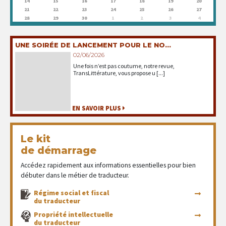
14
15
16
17
18
19
20
21
22
23
24
25
26
27
28
29
30
1
2
3
4
UNE SOIRÉE DE LANCEMENT POUR LE NO...
02/06/2026
Une fois n’est pas coutume, notre revue,
TransLittérature, vous propose u [...]
EN SAVOIR PLUS
Le kit
de démarrage
Accédez rapidement aux informations essentielles pour bien
débuter dans le métier de traducteur.
Régime social et fiscal
du traducteur
Propriété intellectuelle
du traducteur