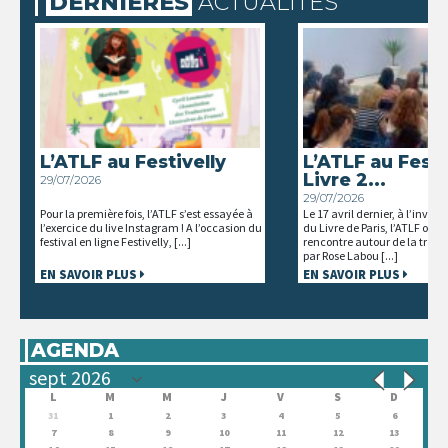
DERNIÈRES
ACTUALITÉS
L’ATLF au Festivelly
L’ATLF au Festi
Livre 2...
29/07/2026
29/07/2026
Pour la première fois, l’ATLF s’est essayée à
Le 17 avril dernier, à l’invita
l’exercice du live Instagram ! A l’occasion du
du Livre de Paris, l’ATLF orga
festival en ligne Festivelly, [...]
rencontre autour de la trad
par Rose Labou [...]
EN SAVOIR PLUS
EN SAVOIR PLUS
AGENDA
L
M
M
J
V
S
D
31
1
2
3
4
5
6
7
8
9
10
11
12
13