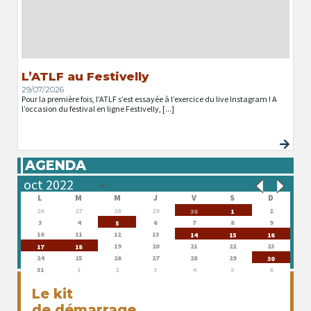
L’ATLF au Festivelly
29/07/2026
Pour la première fois, l’ATLF s’est essayée à l’exercice du live Instagram ! A
l’occasion du festival en ligne Festivelly, [...]
AGENDA
L
M
M
J
V
S
D
26
27
28
29
2
30
1
3
4
6
7
8
9
5
10
11
12
13
14
15
16
19
20
21
22
23
17
18
24
25
26
27
28
29
30
31
1
2
3
4
5
6
Le kit
de démarrage