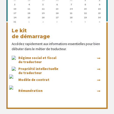
27
28
29
30
31
1
2
3
4
5
6
7
8
9
10
11
12
13
14
15
16
17
18
19
20
21
22
23
24
25
26
27
28
29
30
31
1
2
3
4
5
6
Le kit
de démarrage
Accédez rapidement aux informations essentielles pour bien
débuter dans le métier de traducteur.
Régime social et fiscal
du traducteur
Propriété intellectuelle
du traducteur
Modèle de contrat
Rémunération