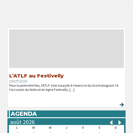
L’ATLF au Festivelly
29/07/2026
Pour la première fois, l’ATLF s’est essayée à l’exercice du live Instagram ! A
l’occasion du festival en ligne Festivelly, [...]
AGENDA
L
M
M
J
V
S
D