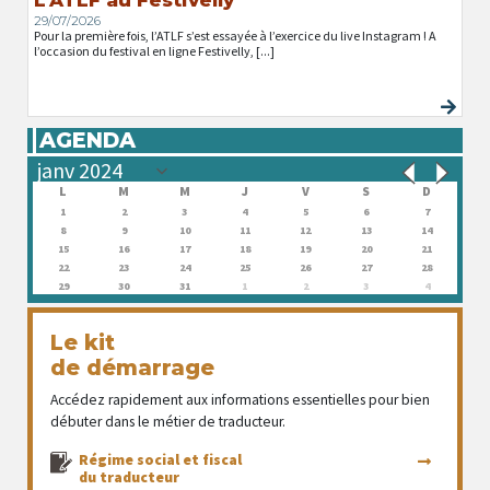
29/07/2026
Pour la première fois, l’ATLF s’est essayée à l’exercice du live Instagram ! A
l’occasion du festival en ligne Festivelly, [...]
AGENDA
L
M
M
J
V
S
D
1
2
3
4
5
6
7
8
9
10
11
12
13
14
15
16
17
18
19
20
21
22
23
24
25
26
27
28
29
30
31
1
2
3
4
Le kit
de démarrage
Accédez rapidement aux informations essentielles pour bien
débuter dans le métier de traducteur.
Régime social et fiscal
du traducteur