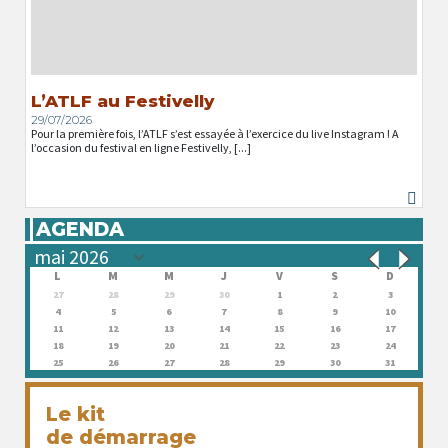
L’ATLF au Festivelly
29/07/2026
Pour la première fois, l’ATLF s’est essayée à l’exercice du live Instagram ! A
l’occasion du festival en ligne Festivelly, [...]
AGENDA
L
M
M
J
V
S
D
27
28
29
30
1
2
3
4
5
6
7
8
9
10
11
12
13
14
15
16
17
18
19
20
21
22
23
24
25
26
27
28
29
30
31
Le kit
de démarrage