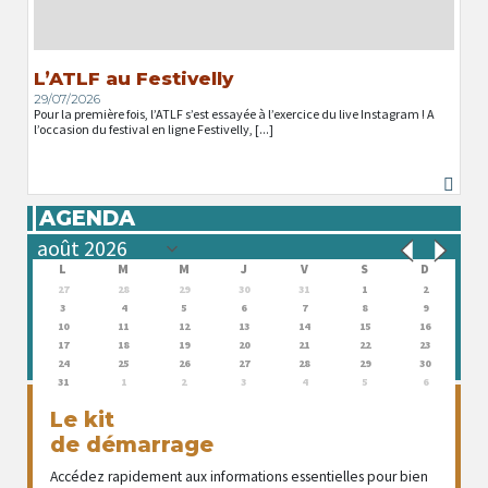
L’ATLF au Festivelly
29/07/2026
Pour la première fois, l’ATLF s’est essayée à l’exercice du live Instagram ! A
l’occasion du festival en ligne Festivelly, [...]
AGENDA
L
M
M
J
V
S
D
27
28
29
30
31
1
2
3
4
5
6
7
8
9
10
11
12
13
14
15
16
17
18
19
20
21
22
23
24
25
26
27
28
29
30
31
1
2
3
4
5
6
Le kit
de démarrage
Accédez rapidement aux informations essentielles pour bien