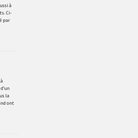
ussi à
s. Ci-
é par
 à
 d’un
us la
and ont