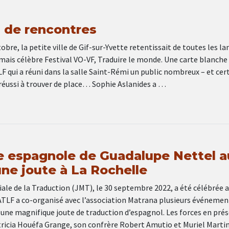
s de rencontres
obre, la petite ville de Gif-sur-Yvette retentissait de toutes les l
mais célèbre Festival VO-VF, Traduire le monde. Une carte blanche 
TLF qui a réuni dans la salle Saint-Rémi un public nombreux – et cer
éussi à trouver de place… Sophie Aslanides a …
e espagnole de Guadalupe Nettel a
une joute à La Rochelle
le de la Traduction (JMT), le 30 septembre 2022, a été célébrée a
ATLF a co-organisé avec l’association Matrana plusieurs événements
ne magnifique joute de traduction d’espagnol. Les forces en prés
atricia Houéfa Grange, son confrère Robert Amutio et Muriel Marti