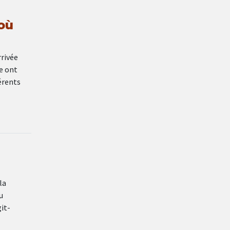
où
rrivée
re ont
érents
la
u
it-