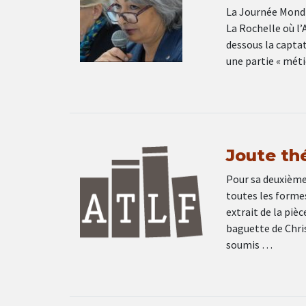
La Journée Mondia
La Rochelle où l’
dessous la capta
une partie « méti
Joute th
Pour sa deuxième 
toutes les formes
extrait de la piè
baguette de Chri
soumis …