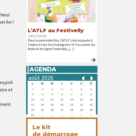
cheur.
el An !
L’ATLF au Festivelly
29/07/2026
Pour la première fois, l’ATLF s’est essayée à
l’exercice du live Instagram ! A l’occasion du
festival en ligne Festivelly, [...]
AGENDA
inspiré
L
M
M
J
V
S
D
aire et
27
28
29
30
31
1
2
3
4
5
6
7
8
9
10
11
12
13
14
15
16
ement
17
18
19
20
21
22
23
24
25
26
27
28
29
30
31
1
2
3
4
5
6
Le kit
de démarrage