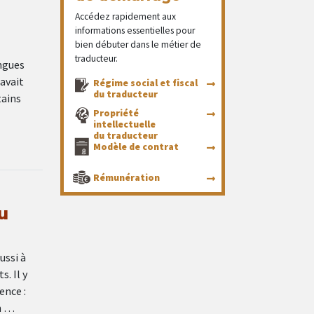
Accédez rapidement aux
informations essentielles pour
bien débuter dans le métier de
traducteur.
angues
avait
Régime social et fiscal
du traducteur
tains
Propriété
intellectuelle
du traducteur
Modèle de contrat
Rémunération
u
ussi à
. Il y
ence :
n …