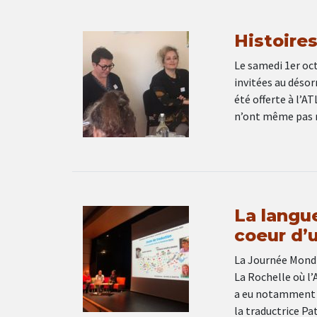
Histoire
Le samedi 1er oct
invitées au désor
été offerte à l’A
n’ont même pas r
La langu
coeur d’
La Journée Mondia
La Rochelle où l’
a eu notamment u
la traductrice P