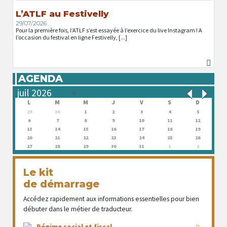
L’ATLF au Festivelly
29/07/2026
Pour la première fois, l’ATLF s’est essayée à l’exercice du live Instagram ! A
l’occasion du festival en ligne Festivelly, [...]
AGENDA
L
M
M
J
V
S
D
29
30
1
2
3
4
5
6
7
8
9
10
11
12
13
14
15
16
17
18
19
20
21
22
23
24
25
26
27
28
29
30
31
1
2
Le kit
de démarrage
Accédez rapidement aux informations essentielles pour bien
débuter dans le métier de traducteur.
Régime social et fiscal