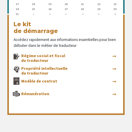
17
18
19
20
21
22
23
24
25
26
27
28
29
30
31
1
2
3
4
5
6
Le kit
de démarrage
Accédez rapidement aux informations essentielles pour bien
débuter dans le métier de traducteur.
Régime social et fiscal
du traducteur
Propriété intellectuelle
du traducteur
Modèle de contrat
Rémunération