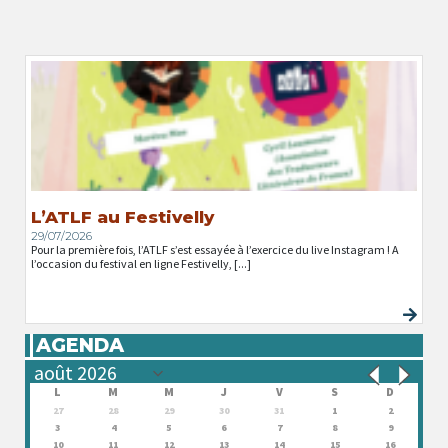
L’ATLF au Festivelly
29/07/2026
Pour la première fois, l’ATLF s’est essayée à l’exercice du live Instagram ! A
l’occasion du festival en ligne Festivelly, [...]
AGENDA
L
M
M
J
V
S
D
27
28
29
30
31
1
2
3
4
5
6
7
8
9
10
11
12
13
14
15
16