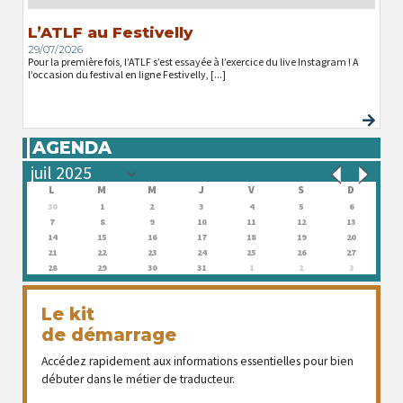
L’ATLF au Festivelly
29/07/2026
Pour la première fois, l’ATLF s’est essayée à l’exercice du live Instagram ! A
l’occasion du festival en ligne Festivelly, [...]
AGENDA
L
M
M
J
V
S
D
30
1
2
3
4
5
6
7
8
9
10
11
12
13
14
15
16
17
18
19
20
21
22
23
24
25
26
27
28
29
30
31
1
2
3
Le kit
de démarrage
Accédez rapidement aux informations essentielles pour bien
débuter dans le métier de traducteur.