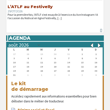
L’ATLF au Festivelly
29/07/2026
Pour la première fois, l’ATLF s’est essayée à l’exercice du live Instagram ! A
l’occasion du festival en ligne Festivelly, [...]
AGENDA
L
M
M
J
V
S
D
27
28
29
30
31
1
2
3
4
5
6
7
8
9
10
11
12
13
14
15
16
17
18
19
20
21
22
23
24
25
26
27
28
29
30
31
1
2
3
4
5
6
Le kit
de démarrage
Accédez rapidement aux informations essentielles pour bien
débuter dans le métier de traducteur.
Régime social et fiscal