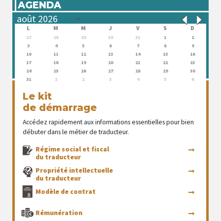
AGENDA
L
M
M
J
V
S
D
27
28
29
30
31
1
2
3
4
5
6
7
8
9
10
11
12
13
14
15
16
17
18
19
20
21
22
23
24
25
26
27
28
29
30
31
1
2
3
4
5
6
Le kit
de démarrage
Accédez rapidement aux informations essentielles pour bien
débuter dans le métier de traducteur.
Régime social et fiscal
du traducteur
Propriété intellectuelle
du traducteur
Modèle de contrat
Rémunération