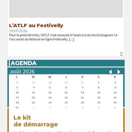
L’ATLF au Festivelly
29/07/2026
Pour la première fois, l’ATLF s’est essayée à l’exercice du live Instagram ! A
l’occasion du festival en ligne Festivelly, [...]
AGENDA
L
M
M
J
V
S
D
27
28
29
30
31
1
2
3
4
5
6
7
8
9
10
11
12
13
14
15
16
17
18
19
20
21
22
23
24
25
26
27
28
29
30
31
1
2
3
4
5
6
Le kit
de démarrage