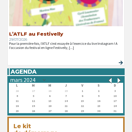
L’ATLF au Festivelly
29/07/2026
Pour la première fois, l’ATLF s’est essayée à l’exercice du live Instagram ! A
l’occasion du festival en ligne Festivelly, [...]
AGENDA
L
M
M
J
V
S
D
26
27
28
29
1
2
3
4
5
6
7
8
9
10
11
12
13
14
15
16
17
18
19
20
21
22
23
24
25
26
27
28
29
30
31
Le kit