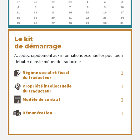
27
28
29
30
1
2
3
4
5
6
7
8
9
10
11
12
13
14
15
16
17
18
19
20
21
22
23
24
25
26
27
28
29
30
31
Le kit
de démarrage
Accédez rapidement aux informations essentielles pour bien
débuter dans le métier de traducteur.
Régime social et fiscal
du traducteur
Propriété intellectuelle
du traducteur
Modèle de contrat
Rémunération