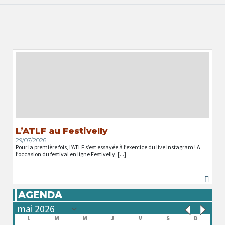
L’ATLF au Festivelly
29/07/2026
Pour la première fois, l’ATLF s’est essayée à l’exercice du live Instagram ! A
l’occasion du festival en ligne Festivelly, [...]
AGENDA
L
M
M
J
V
S
D