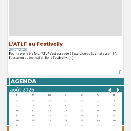
L’ATLF au Festivelly
29/07/2026
Pour la première fois, l’ATLF s’est essayée à l’exercice du live Instagram ! A
l’occasion du festival en ligne Festivelly, [...]
AGENDA
L
M
M
J
V
S
D
27
28
29
30
31
1
2
3
4
5
6
7
8
9
10
11
12
13
14
15
16
17
18
19
20
21
22
23
24
25
26
27
28
29
30
31
1
2
3
4
5
6