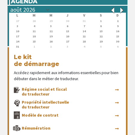
AGENDA
L
M
M
J
V
S
D
27
28
29
30
31
1
2
3
4
5
6
7
8
9
10
11
12
13
14
15
16
17
18
19
20
21
22
23
24
25
26
27
28
29
30
31
1
2
3
4
5
6
Le kit
de démarrage
Accédez rapidement aux informations essentielles pour bien
débuter dans le métier de traducteur.
Régime social et fiscal
du traducteur
Propriété intellectuelle
du traducteur
Modèle de contrat
Rémunération