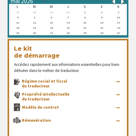
L
M
M
J
V
S
D
27
28
29
30
1
2
3
4
5
6
7
8
9
10
11
12
13
14
15
16
17
18
19
20
21
22
23
24
25
26
27
28
29
30
31
Le kit
de démarrage
Accédez rapidement aux informations essentielles pour bien
débuter dans le métier de traducteur.
Régime social et fiscal
du traducteur
Propriété intellectuelle
du traducteur
Modèle de contrat
Rémunération