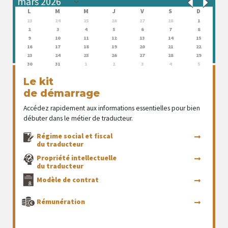
L
M
M
J
V
S
D
23
24
25
26
27
28
1
2
3
4
5
6
7
8
9
10
11
12
13
14
15
16
17
18
19
20
21
22
23
24
25
26
27
28
29
30
31
1
2
3
4
5
Le kit
de démarrage
Accédez rapidement aux informations essentielles pour bien
débuter dans le métier de traducteur.
Régime social et fiscal
du traducteur
Propriété intellectuelle
du traducteur
Modèle de contrat
Rémunération