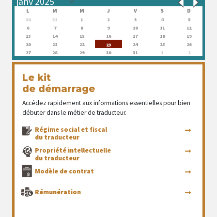
L
M
M
J
V
S
D
30
31
1
2
3
4
5
6
7
8
9
10
11
12
13
14
15
16
17
18
19
20
21
22
24
25
26
23
27
28
29
30
31
1
2
Le kit
de démarrage
Accédez rapidement aux informations essentielles pour bien
débuter dans le métier de traducteur.
Régime social et fiscal
du traducteur
Propriété intellectuelle
du traducteur
Modèle de contrat
Rémunération