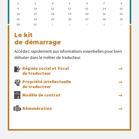
2
3
4
5
6
7
8
9
10
11
12
13
14
15
16
17
18
19
20
21
22
23
24
25
26
27
28
29
30
31
1
2
3
4
5
Le kit
de démarrage
Accédez rapidement aux informations essentielles pour bien
débuter dans le métier de traducteur.
Régime social et fiscal
du traducteur
Propriété intellectuelle
du traducteur
Modèle de contrat
Rémunération