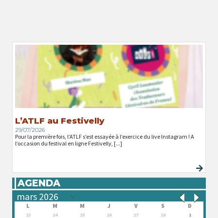
L’ATLF au Festivelly
29/07/2026
Pour la première fois, l’ATLF s’est essayée à l’exercice du live Instagram ! A
l’occasion du festival en ligne Festivelly, [...]
AGENDA
L
M
M
J
V
S
D
23
24
25
26
27
28
1