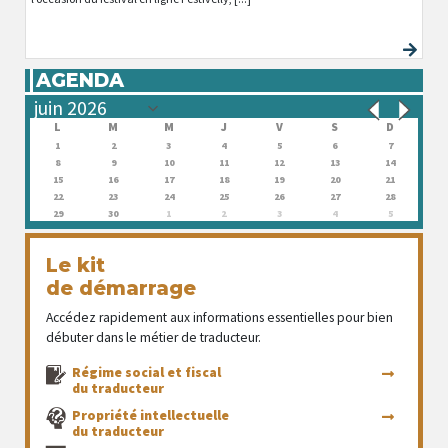
AGENDA
L
M
M
J
V
S
D
1
2
3
4
5
6
7
8
9
10
11
12
13
14
15
16
17
18
19
20
21
22
23
24
25
26
27
28
29
30
1
2
3
4
5
Le kit
de démarrage
Accédez rapidement aux informations essentielles pour bien
débuter dans le métier de traducteur.
Régime social et fiscal
du traducteur
Propriété intellectuelle
du traducteur