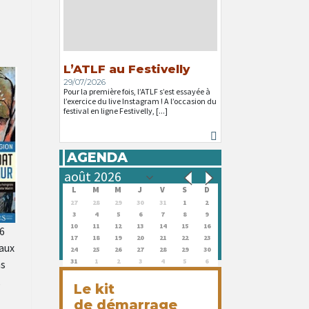
L’ATLF au Festivelly
29/07/2026
Pour la première fois, l’ATLF s’est essayée à
l’exercice du live Instagram ! A l’occasion du
festival en ligne Festivelly, [...]
AGENDA
L
M
M
J
V
S
D
27
28
29
30
31
1
2
3
4
5
6
7
8
9
10
11
12
13
14
15
16
 6
17
18
19
20
21
22
23
 aux
24
25
26
27
28
29
30
31
1
2
3
4
5
6
ns
,
Le kit
de démarrage