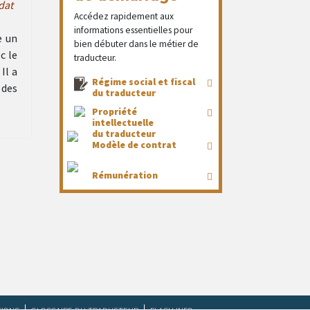
dat
Accédez rapidement aux
informations essentielles pour
 un
bien débuter dans le métier de
c le
traducteur.
Il a
Régime social et fiscal
 des
du traducteur
Propriété
intellectuelle
du traducteur
Modèle de contrat
Rémunération