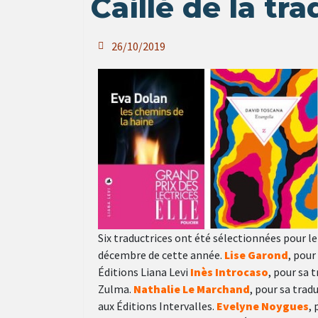
Caillé de la tr
26/10/2019
Six traductrices ont été sélectionnées pour l
décembre de cette année.
Lise Garond
, pour
Éditions Liana Levi
Inès Introcaso
, pour sa 
Zulma.
Nathalie Le Marchand
, pour sa trad
aux Éditions Intervalles.
Evelyne Noygues
,