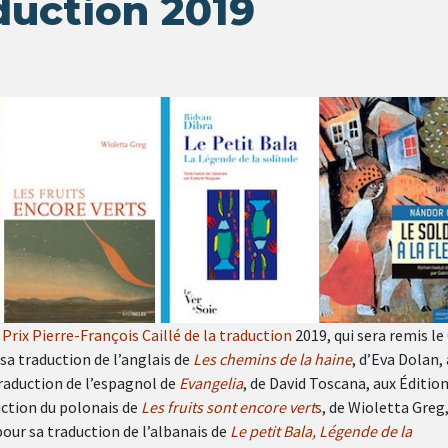
aduction 2019
e
Prix Pierre-François Caillé de la traduction
2019, qui sera remis le
 sa traduction de l’anglais de
Les chemins de la haine
, d’Eva Dolan,
traduction de l’espagnol de
Evangelia
, de David Toscana, aux Éditio
uction du polonais de
Les fruits sont encore vert
s
, de Wioletta Greg
 pour sa traduction de l’albanais de
Le petit Bala, Légende de la