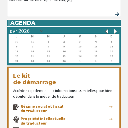
AGENDA
L
M
M
J
V
S
D
30
31
1
2
3
4
5
6
7
8
9
10
11
12
13
14
15
16
17
18
19
20
21
22
23
24
25
26
27
28
29
30
1
2
3
Le kit
de démarrage
Accédez rapidement aux informations essentielles pour bien
débuter dans le métier de traducteur.
Régime social et fiscal
du traducteur
Propriété intellectuelle
du traducteur