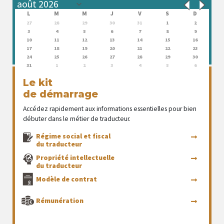
L
M
M
J
V
S
D
27
28
29
30
31
1
2
3
4
5
6
7
8
9
10
11
12
13
14
15
16
17
18
19
20
21
22
23
24
25
26
27
28
29
30
31
1
2
3
4
5
6
Le kit
de démarrage
Accédez rapidement aux informations essentielles pour bien
débuter dans le métier de traducteur.
Régime social et fiscal
du traducteur
Propriété intellectuelle
du traducteur
Modèle de contrat
Rémunération