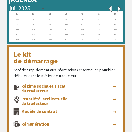
L
M
M
J
V
S
D
30
1
2
3
4
5
6
7
8
9
10
11
12
13
14
15
16
17
18
19
20
21
22
23
24
25
26
27
28
29
30
31
1
2
3
Le kit
de démarrage
Accédez rapidement aux informations essentielles pour bien
débuter dans le métier de traducteur.
Régime social et fiscal
du traducteur
Propriété intellectuelle
du traducteur
Modèle de contrat
Rémunération