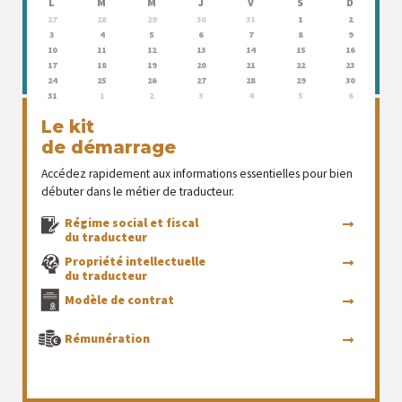
L
M
M
J
V
S
D
27
28
29
30
31
1
2
3
4
5
6
7
8
9
10
11
12
13
14
15
16
17
18
19
20
21
22
23
24
25
26
27
28
29
30
31
1
2
3
4
5
6
Le kit
de démarrage
Accédez rapidement aux informations essentielles pour bien
débuter dans le métier de traducteur.
Régime social et fiscal
du traducteur
Propriété intellectuelle
du traducteur
Modèle de contrat
Rémunération