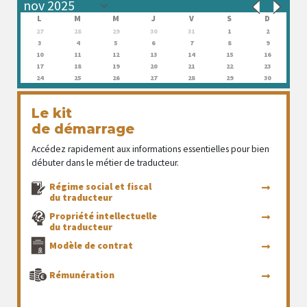
L
M
M
J
V
S
D
27
28
29
30
31
1
2
3
4
5
6
7
8
9
10
11
12
13
14
15
16
17
18
19
20
21
22
23
24
25
26
27
28
29
30
Le kit
de démarrage
Accédez rapidement aux informations essentielles pour bien
débuter dans le métier de traducteur.
Régime social et fiscal
du traducteur
Propriété intellectuelle
du traducteur
Modèle de contrat
Rémunération