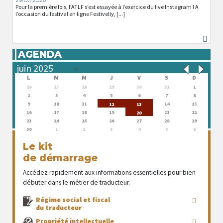
29/07/2026
Pour la première fois, l’ATLF s’est essayée à l’exercice du live Instagram ! A
l’occasion du festival en ligne Festivelly, [...]
AGENDA
L
M
M
J
V
S
D
26
27
28
29
30
31
1
2
3
4
5
6
7
8
9
10
11
14
15
12
13
16
17
18
19
21
22
20
23
24
25
26
27
28
29
30
1
2
3
4
5
6
Le kit
de démarrage
Accédez rapidement aux informations essentielles pour bien
débuter dans le métier de traducteur.
Régime social et fiscal
du traducteur
Propriété intellectuelle