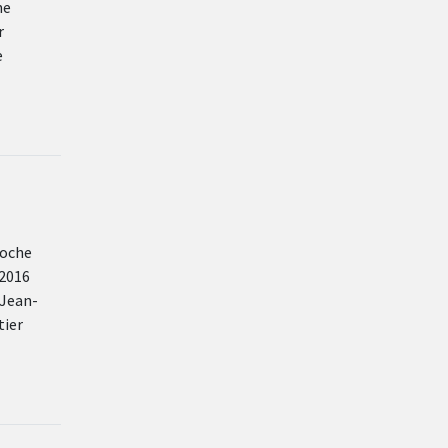
ne
r
e
poche
 2016
 Jean-
tier