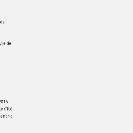
es,
vre de
2015
a Cité,
entric