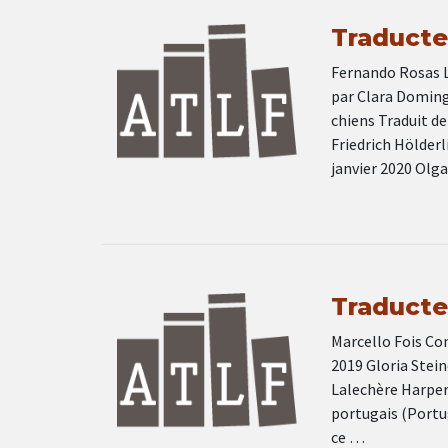
Traducteu
Fernando Rosas L’
par Clara Doming
chiens Traduit de
Friedrich Hölder
janvier 2020 Olg
Traducteu
Marcello Fois Com
2019 Gloria Stein
Lalechère Harper 
portugais (Portu
ce …