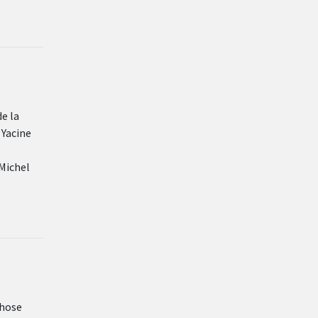
e la
 Yacine
 Michel
chose