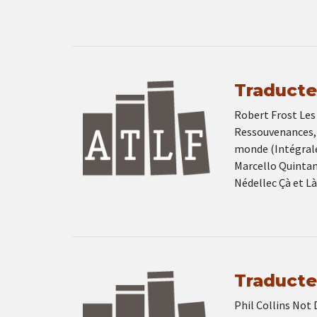
Traducteu
Robert Frost Les 
Ressouvenances, 
monde (Intégrale
Marcello Quintani
Nédellec Çà et L
Traducteu
Phil Collins Not 