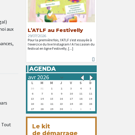
gal)
moi aux
L’ATLF au Festivelly
29/07/2026
Pour la première fois, l’ATLF s’est essayée à
nances,
l’exercice du live Instagram ! A l’occasion du
festival en ligne Festivelly, [...]
AGENDA
L
M
M
J
V
S
D
30
31
1
2
3
4
5
6
7
8
9
10
11
12
13
14
15
16
17
18
19
mars
20
21
22
23
24
25
26
27
28
29
30
1
2
3
l Tout
Le kit
de démarrage