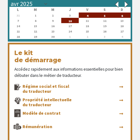
L
M
M
J
V
S
D
31
1
2
3
4
5
6
7
8
9
11
12
13
10
14
15
16
17
18
19
20
21
22
23
24
25
26
27
28
29
30
1
2
3
4
Le kit
de démarrage
Accédez rapidement aux informations essentielles pour bien
débuter dans le métier de traducteur.
Régime social et fiscal
du traducteur
Propriété intellectuelle
du traducteur
Modèle de contrat
Rémunération