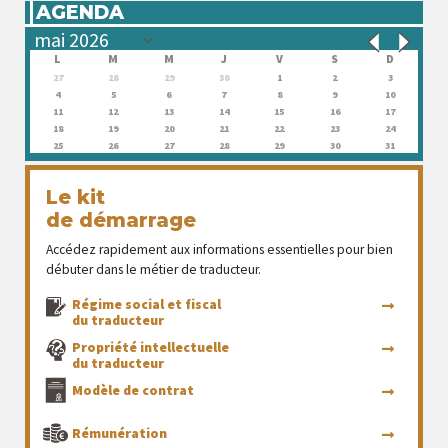
AGENDA
L
M
M
J
V
S
D
27
28
29
30
1
2
3
4
5
6
7
8
9
10
11
12
13
14
15
16
17
18
19
20
21
22
23
24
25
26
27
28
29
30
31
Le kit
de démarrage
Accédez rapidement aux informations essentielles pour bien
débuter dans le métier de traducteur.
Régime social et fiscal
du traducteur
Propriété intellectuelle
du traducteur
Modèle de contrat
Rémunération