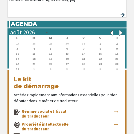
AGENDA
L
M
M
J
V
S
D
27
28
29
30
31
1
2
3
4
5
6
7
8
9
10
11
12
13
14
15
16
17
18
19
20
21
22
23
24
25
26
27
28
29
30
31
1
2
3
4
5
6
Le kit
de démarrage
Accédez rapidement aux informations essentielles pour bien
débuter dans le métier de traducteur.
Régime social et fiscal
du traducteur
Propriété intellectuelle
du traducteur