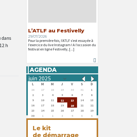
L’ATLF au Festivelly
29/07/2026
u dans
Pour la première fois, l’ATLF s’est essayée à
12 h
l’exercice du live Instagram ! A l’occasion du
festival en ligne Festivelly, [...]
AGENDA
L
M
M
J
V
S
D
26
27
28
29
30
31
1
2
3
4
5
6
7
8
9
10
11
14
15
12
13
16
17
18
19
21
22
20
23
24
25
26
27
28
29
30
1
2
3
4
5
6
Le kit
de démarrage