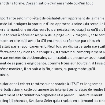
ent de la forme. L’organisation d’un ensemble ou d’un tout
importante selon moi était de déshabituer l’apprenant de la manie
c de lui inculquer la pratique d’une approche « saine » du texte. Je 
 allemand, une ou plusieurs fois si nécessaire, jusqu’à ce qu’il ait 
 le forçais à décoller ses yeux de la page – oui « forçais », et le te
 raconter » ce qu’il avait lu. S’il entamait sa réponse par « heu eh
l allait parler spontanément. Neuf fois sur dix, sa paraphrase était
 effectivement « bien tout compris », il trouvait automatiquement l
ux entrées du dictionnaire, car il traduisait un contexte, un tout 
ement de sa parole englobante. Comme Monsieur Jourdain, il faisait
me manière, il arrivait à la fin, disons, du paragraphe, qu’il
née ».
nte Marianne Lederer (professeur honoraire à l’ESIT et longtemps
verbalisation », celle qui amène les interprètes, pressés de rendre 
r carrément la formulation originelle et à parler … naturellement.
 cinq éléphants », Svetlana Geier qui a traduit en allemand les cin