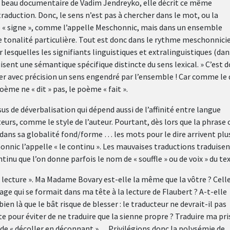
s beau documentaire de Vadim Jendreyko, elle décrit ce même
traduction. Donc, le sens n’est pas à chercher dans le mot, ou la
le « signe », comme l’appelle Meschonnic, mais dans un ensemble
e tonalité particulière. Tout est donc dans le rythme meschonnicie
esquelles les signifiants linguistiques et extralinguistiques (dan
sent une sémantique spécifique distincte du sens lexical. » C’est 
er avec précision un sens engendré par l’ensemble ! Car comme le 
oème ne « dit » pas, le poème « fait ».
ssus de déverbalisation qui dépend aussi de l’affinité entre langue
teurs, comme le style de l’auteur. Pourtant, dès lors que la phrase 
c dans sa globalité fond/forme … les mots pour le dire arrivent plu
nnic l’appelle « le continu ». Les mauvaises traductions traduise
ntinu que l’on donne parfois le nom de « souffle » ou de voix » du tex
a « lecture ». Ma Madame Bovary est-elle la même que la vôtre ? Cell
ge qui se formait dans ma tête à la lecture de Flaubert ? A-t-elle
ien là que le bât risque de blesser : le traducteur ne devrait-il pas
te pour éviter de ne traduire que la sienne propre ? Traduire ma pri
 de « décoller en déconnant »… Privilégions donc la polysémie de