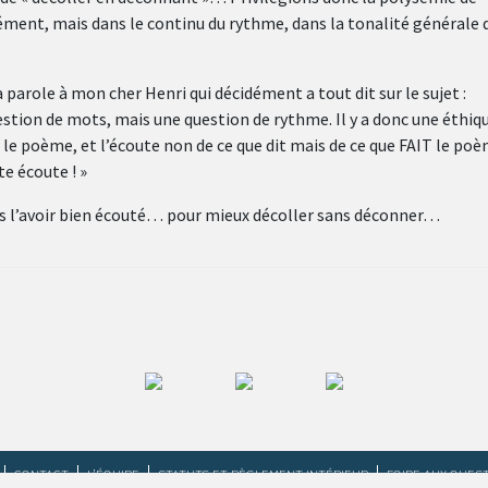
rément, mais dans le continu du rythme, dans la tonalité générale 
 parole à mon cher Henri qui décidément a tout dit sur le sujet :
estion de mots, mais une question de rythme. Il y a donc une éthiq
 le poème, et l’écoute non de ce que dit mais de ce que FAIT le poè
te écoute ! »
ès l’avoir bien écouté… pour mieux décoller sans déconner…
CONTACT
L’ÉQUIPE
STATUTS ET RÈGLEMENT INTÉRIEUR
FOIRE AUX QUES