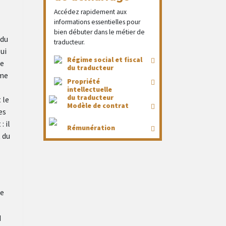
Accédez rapidement aux
informations essentielles pour
bien débuter dans le métier de
 du
traducteur.
lui
Régime social et fiscal
le
du traducteur
rme
Propriété
intellectuelle
du traducteur
 le
Modèle de contrat
es
: il
Rémunération
 du
le
q