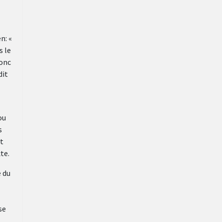
n: «
s le
donc
dit
ou
s
nt
te.
e du
se