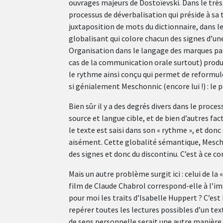
ouvrages majeurs de Dostoïevski. Dans le trè
processus de déverbalisation qui préside à sa 
juxtaposition de mots du dictionnaire, dans 
globalisant qui colore chacun des signes d’un
Organisation dans le langage des marques par l
cas de la communication orale surtout) produi
le rythme ainsi conçu qui permet de reformul
si génialement Meschonnic (encore lui !) : le p
Bien sûr il y a des degrés divers dans le proce
source et langue cible, et de bien d’autres fac
le texte est saisi dans son « rythme », et don
aisément. Cette globalité sémantique, Mescho
des signes et donc du discontinu. C’est à ce co
Mais un autre problème surgit ici : celui de l
film de Claude Chabrol correspond-elle à l’ima
pour moi les traits d’Isabelle Huppert ? C’est b
repérer toutes les lectures possibles d’un tex
de sens personnelle serait une autre manière