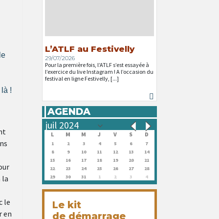
L’ATLF au Festivelly
le
29/07/2026
Pour la première fois, l’ATLF s’est essayée à
l’exercice du live Instagram ! A l’occasion du
festival en ligne Festivelly, [...]
là !
AGENDA
nt
L
M
M
J
V
S
D
ans
1
2
3
4
5
6
7
8
9
10
11
12
13
14
15
16
17
18
19
20
21
our
22
23
24
25
26
27
28
 la
29
30
31
1
2
3
4
c le
Le kit
r en
de démarrage