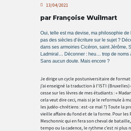
13/04/2021
par Françoise Wuilmart
Oui, telle est ma devise, ma philosophie de l
pas des siècles d’écriture sur le sujet ? Dé
dans ses armoiries Cicéron, saint Jérôme, 
Ladmiral… Déconner : heu… trop de noms à cit
Sans aucun doute. Mais encore ?
Je dirige un cycle postuniversitaire de format
j’ai enseigné la traduction à l’ISTI (Bruxelle
cesse sur les lèvres de mes étudiants : « Mad
cela veut dire ceci, mais si je le reformule à 
les judéo-chrétiens : est-ce mal ?) Toute la pr
vieille affaire du fond et de la forme. Pour l
Meschonnic qui en fera son cheval de bataille,
tempo ou la cadence, le rythme c’est ni plus n