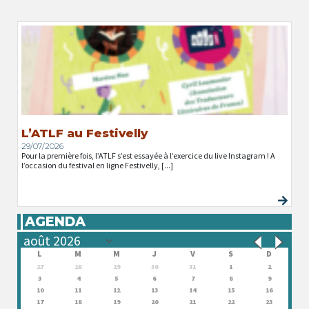
L’ATLF au Festivelly
29/07/2026
Pour la première fois, l’ATLF s’est essayée à l’exercice du live Instagram ! A
l’occasion du festival en ligne Festivelly, [...]
AGENDA
L
M
M
J
V
S
D
27
28
29
30
31
1
2
3
4
5
6
7
8
9
10
11
12
13
14
15
16
17
18
19
20
21
22
23