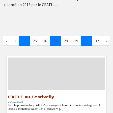
», lancé en 2013 par le CEATL …
«
1
…
25
26
27
28
29
…
32
»
L’ATLF au Festivelly
29/07/2026
Pour la première fois, l’ATLF s’est essayée à l’exercice du live Instagram ! A
l’occasion du festival en ligne Festivelly, [...]