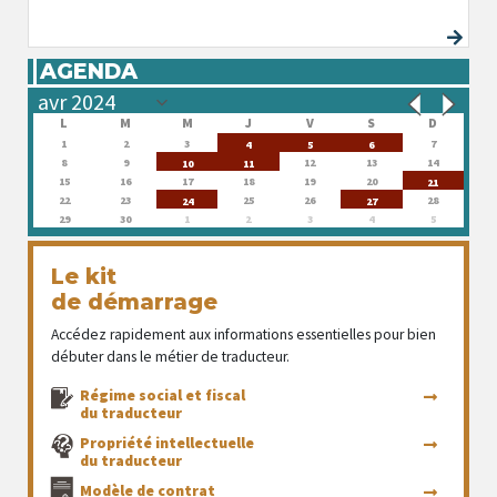
AGENDA
L
M
M
J
V
S
D
1
2
3
7
4
5
6
8
9
12
13
14
10
11
15
16
17
18
19
20
21
22
23
25
26
28
24
27
29
30
1
2
3
4
5
Le kit
de démarrage
Accédez rapidement aux informations essentielles pour bien
débuter dans le métier de traducteur.
Régime social et fiscal
du traducteur
Propriété intellectuelle
du traducteur
Modèle de contrat