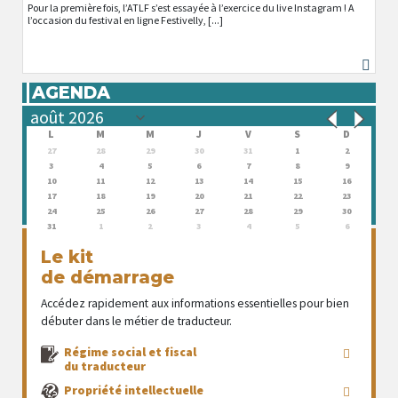
Pour la première fois, l’ATLF s’est essayée à l’exercice du live Instagram ! A
l’occasion du festival en ligne Festivelly, [...]
AGENDA
L
M
M
J
V
S
D
27
28
29
30
31
1
2
3
4
5
6
7
8
9
10
11
12
13
14
15
16
17
18
19
20
21
22
23
24
25
26
27
28
29
30
31
1
2
3
4
5
6
Le kit
de démarrage
Accédez rapidement aux informations essentielles pour bien
débuter dans le métier de traducteur.
Régime social et fiscal
du traducteur
Propriété intellectuelle